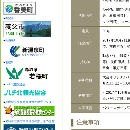
現地へ直接集合
●
受付係、関門(選
活動内容
走、看板回収】、
■
養父市
ップ回収)、コー
定員
20名
2017年10月21
■
新温泉町
活動期間
で、前後する可能
動きやすい服装・
持ち物
等)、洗面用具、
■
若桜町
常食・嗜好品等
大会オリジナルＴ
参加特典
月21日(土)～10
■
ハチ北観光協会
～2017年10月6日
募集期間
※ただし定員に
■
兵庫県立兎和野高原野外教育センター
企画運営
パワースポーツ/O
注意事項
■
尼崎市立美方高原自然の家とちのき村