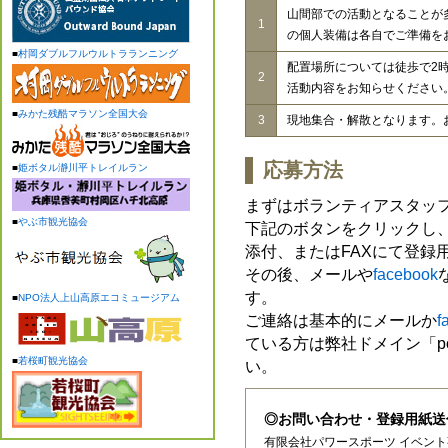
山間部での活動となることが
1
の個人装備は各自でご準備を
■
村岡ダブルフルウルトラランニング
配置場所については徒歩で2
2
活動内容をお知らせください
■
みかた残酷マラソン全国大会
3
現地集合・解散となります。
応募方法
■
姫ボタル瀞川平トレイルラン
まずはボランティアスタッ
■
やぶ市観光協会
下記のボタンをクリックし
添付、またはFAXにて登録
その後、メールや
facebook
す。
■
NPO法人上山高原エコミュージアム
ご連絡は基本的にメールか
f
ている方は弊社ドメイン「powe
■
若桜町観光協会
い。
◎お問い合わせ・登録用紙送
有限会社パワースポーツ イベン