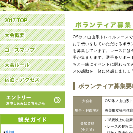
OS氷ノ山山系トレイルレース
お手伝いをしていただけるボラ
を募集しています。レースには
手が集まります。選手をサポー
ちと一緒にイベントに関わって
スの感動を一緒に体感しましょう
ボランティア募集要
大会名
OSJ氷ノ山山系
集合・解散場所
香美町立福岡体
18歳以上の健
●
参加資格
レースの趣旨に
●
(全共通)
■
香美町