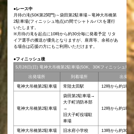
●レース中
月待の滝(50K第2関門)～袋田第2駐車場～竜神大吊橋第
2駐車場(フィニッシュ地点)の間でシャトルバスを運行
いたします。
※月待の滝を起点に10時から約30分毎に発着予定 リタ
イア選手の搬送が優先となりますが、座席等、余裕があ
る場合は応援の方にもご利用いただけます。
●フィニッシュ後
5月28日(日) 竜神大吊橋第2駐車場(50K、30Kフィニッシュ地
出発場所
到着場所
出発時
竜神大吊橋第2駐車場
常陸太田駅
12時から約1時
袋田第2駐車場→
大子町消防本部
竜神大吊橋第2駐車場
→
12時から約1時
旧大子町役場駐
車場
竜神大吊橋第2駐車場
旧水府小学校
13時から約30