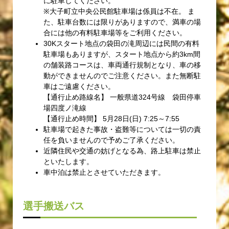
に駐車してください。
※大子町立中央公民館駐車場は係員は不在。 ま
た、駐車台数には限りがありますので、満車の場
合には他の有料駐車場等をご利用ください。
30Kスタート地点の袋田の滝周辺には民間の有料
駐車場もありますが、スタート地点から約3km間
の舗装路コースは、車両通行規制となり、車の移
動ができませんのでご注意ください。また無断駐
車はご遠慮ください。
【通行止め路線名】 一般県道324号線 袋田停車
場四度ノ滝線
【通行止め時間】 5月28日(日) 7:25～7:55
駐車場で起きた事故・盗難等については一切の責
任を負いませんので予めご了承ください。
近隣住民や交通の妨げとなる為、路上駐車は禁止
といたします。
車中泊は禁止とさせていただきます。
選手搬送バス