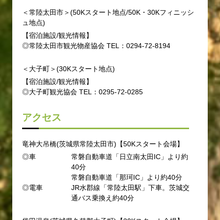
＜常陸太田市＞(50Kスタート地点/50K・30Kフィニッシ
ュ地点)
【宿泊施設/観光情報】
◎常陸太田市観光物産協会 TEL：0294-72-8194
＜大子町＞(30Kスタート地点)
【宿泊施設/観光情報】
◎大子町観光協会 TEL：0295-72-0285
アクセス
竜神大吊橋(茨城県常陸太田市)【50Kスタート会場】
◎車
常磐自動車道「日立南太田IC」より約
40分
常磐自動車道「那珂IC」より約40分
◎電車
JR水郡線「常陸太田駅」下車。茨城交
通バス乗換え約40分