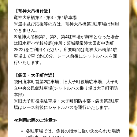
【竜神大吊橋付近】
竜神大吊橋第2・第3・第4駐車場
※選手及び応援等の方は、竜神大吊橋第1駐車場は利用
できません。
※竜神大吊橋第2、第3、第4駐車場が満車となった場合
は旧水府小学校校庭(住所：茨城県常陸太田市中染町
2522)をご利用ください。所要時間は竜神大吊橋第1駐
車場まで車で約10分、レース前後にシャトルバスを運
行いたします。
【袋田・大子町付近】
袋田滝本町営第2駐車場、旧大子町役場駐車場、大子町
立中央公民館駐車場(シャトルバス乗り場は大子町消防
本部)
※旧大子町役場駐車場・大子町消防本部～袋田第2駐車
場はレース前後にシャトルバスを運行いたします。
≪利用の際のご注意≫
各駐車場では、係員の指示に従い決められた場所