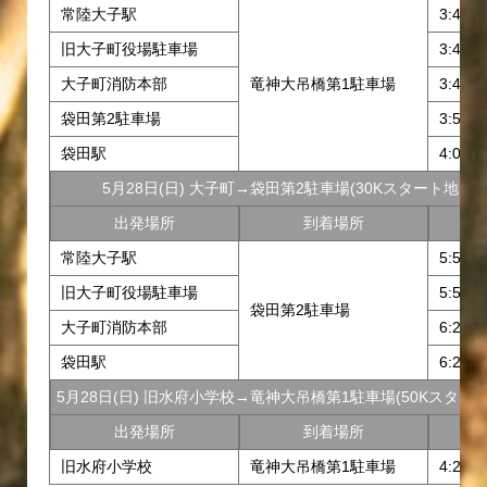
常陸大子駅
3:40
旧大子町役場駐車場
3:45
大子町消防本部
竜神大吊橋第1駐車場
3:45
袋田第2駐車場
3:55
袋田駅
4:00
5月28日(日) 大子町→袋田第2駐車場(30Kスタート地点
出発場所
到着場所
常陸大子駅
5:50
旧大子町役場駐車場
5:55、
袋田第2駐車場
大子町消防本部
6:25
袋田駅
6:25
5月28日(日) 旧水府小学校→竜神大吊橋第1駐車場(50Kスター
出発場所
到着場所
旧水府小学校
竜神大吊橋第1駐車場
4:25、