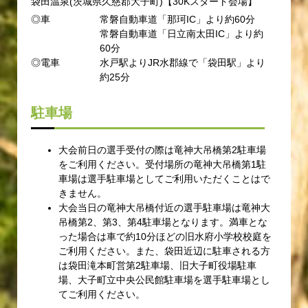
袋田温泉(茨城県久慈郡大子町)【30Kスタート会場】
◎車
常磐自動車道「那珂IC」より約60分
常磐自動車道「日立南太田IC」より約
60分
◎電車
水戸駅よりJR水郡線で「袋田駅」より
約25分
駐車場
大会前日の選手受付の際は竜神大吊橋第2駐車場
をご利用ください。受付場所の竜神大吊橋第1駐
車場は選手駐車場としてご利用いただくことはで
きません。
大会当日の竜神大吊橋付近の選手駐車場は竜神大
吊橋第2、第3、第4駐車場となります。満車とな
った場合は車で約10分ほどの旧水府小学校校庭を
ご利用ください。また、袋田近辺に駐車される方
は袋田滝本町営第2駐車場、旧大子町役場駐車
場、大子町立中央公民館駐車場を選手駐車場とし
てご利用ください。